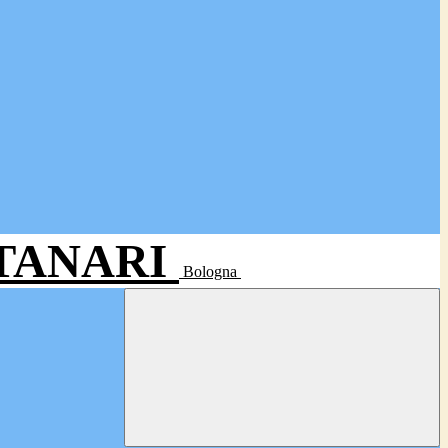
- TANARI
Bologna