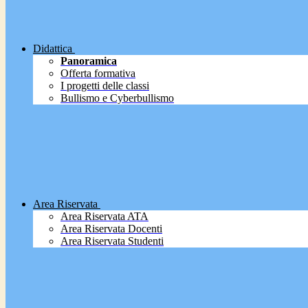
Didattica
Panoramica
Offerta formativa
I progetti delle classi
Bullismo e Cyberbullismo
Area Riservata
Area Riservata ATA
Area Riservata Docenti
Area Riservata Studenti