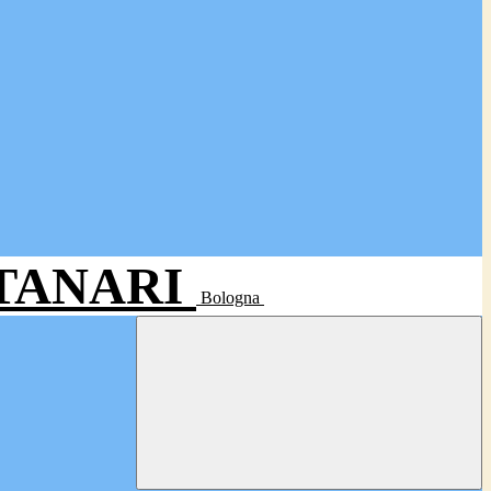
- TANARI
Bologna