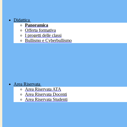
Didattica
Panoramica
Offerta formativa
I progetti delle classi
Bullismo e Cyberbullismo
Area Riservata
Area Riservata ATA
Area Riservata Docenti
Area Riservata Studenti