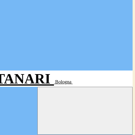
- TANARI
Bologna