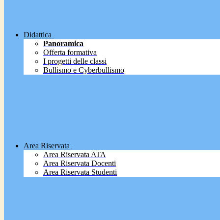
Didattica
Panoramica
Offerta formativa
I progetti delle classi
Bullismo e Cyberbullismo
Area Riservata
Area Riservata ATA
Area Riservata Docenti
Area Riservata Studenti