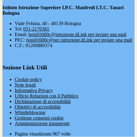
Istituto Istruzione Superiore I.P.C. Manfredi I.T.C. Tanari
Bologna
Viale Felsina, 40 - 40139 Bologna
Tel:
051-2170381
Email:
bois01600c@istruzione.it
Link per inviare una mail
PEC:
bois01600c@pec.istruzione.it
Link per inviare una mail
C.F.: 91200880374
Sezione Link Utili
Cookie policy
Note legali
Informativa Privacy
Ufficio Relazioni con il Pubblico
Dichiarazione di accessibilità
Obiettivi di accessibilità
Whistleblowing
Gestione consensi cookie
Amministrazione trasparente
Pagina visualizzata
967
volte