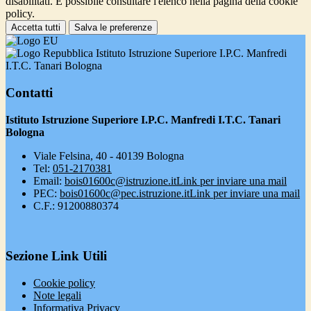
disabilitati. È possibile consultare l'elenco nella pagina della cookie
policy.
Accetta tutti
Salva le preferenze
Istituto Istruzione Superiore I.P.C. Manfredi
I.T.C. Tanari Bologna
Contatti
Istituto Istruzione Superiore I.P.C. Manfredi I.T.C. Tanari
Bologna
Viale Felsina, 40 - 40139 Bologna
Tel:
051-2170381
Email:
bois01600c@istruzione.it
Link per inviare una mail
PEC:
bois01600c@pec.istruzione.it
Link per inviare una mail
C.F.: 91200880374
Sezione Link Utili
Cookie policy
Note legali
Informativa Privacy