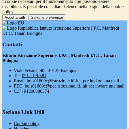
I cookie necessari per il funzionamento non possono essere
disabilitati. È possibile consultare l'elenco nella pagina della cookie
policy.
Accetta tutti
Salva le preferenze
Istituto Istruzione Superiore I.P.C. Manfredi
I.T.C. Tanari Bologna
Contatti
Istituto Istruzione Superiore I.P.C. Manfredi I.T.C. Tanari
Bologna
Viale Felsina, 40 - 40139 Bologna
Tel:
051-2170381
Email:
bois01600c@istruzione.it
Link per inviare una mail
PEC:
bois01600c@pec.istruzione.it
Link per inviare una mail
C.F.: 91200880374
Sezione Link Utili
Cookie policy
Note legali