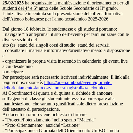
25/02/2025
ha organizzato la manifestazione di orientamento
per gli
studenti del 4° e 5° anno
delle Scuole Secondarie di II° grado.
L’iniziativa è incentrata sulla presentazione dell'offerta formativa
dell'Ateneo bolognese per l'anno accademico 2025-2026.
Dal giorno 18 febbraio
, le studentesse e gli studenti potranno:
- navigare “in anteprima” il sito dell’evento per familiarizzare con le
diverse sezioni del
sito (es. stand dei singoli corsi di studio, stand dei servizi),
- consultare il materiale informativo/orientativo messo a disposizione
e
- organizzare la propria visita inserendo in calendario gli eventi live
a cui desiderano
partecipare.
Per partecipare sarà necessario iscriversi individualmente. Il link alla
pagina di iscrizione è:
https://open.unibo.it/eventi/giornate-
dellorientamento-lauree-e-lauree-magistrali-a-ciclounico
Ai Coordinatori di quarta e di quinta si richiede di annotare
sull’agenda di classe gli studenti interessati a partecipare alla
manifestazione, che saranno giustificati solo dietro presentazione
dell’attestato di partecipazione.
Ai docenti in orario viene richiesto di firmare:
- “Progetti/Potenziamento” nello spazio “Materia”
- “Pcto-Orientamento” anziché “Lezione”
- "Partecipazione a Giornata dell’Orientamento UniBO." nello