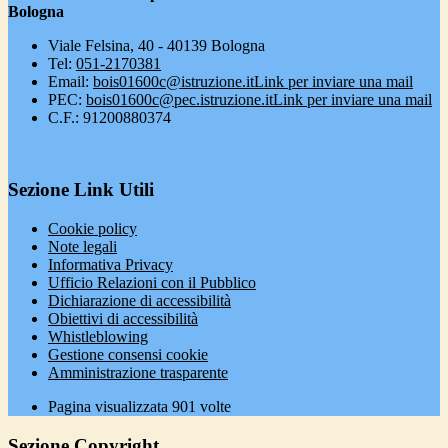
Bologna
Viale Felsina, 40 - 40139 Bologna
Tel:
051-2170381
Email:
bois01600c@istruzione.it
Link per inviare una mail
PEC:
bois01600c@pec.istruzione.it
Link per inviare una mail
C.F.: 91200880374
Sezione Link Utili
Cookie policy
Note legali
Informativa Privacy
Ufficio Relazioni con il Pubblico
Dichiarazione di accessibilità
Obiettivi di accessibilità
Whistleblowing
Gestione consensi cookie
Amministrazione trasparente
Pagina visualizzata
901
volte
Sezione Copyright