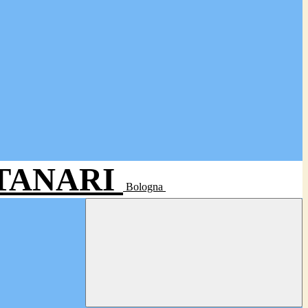
- TANARI
Bologna