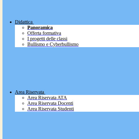
Didattica
Panoramica
Offerta formativa
I progetti delle classi
Bullismo e Cyberbullismo
Area Riservata
Area Riservata ATA
Area Riservata Docenti
Area Riservata Studenti