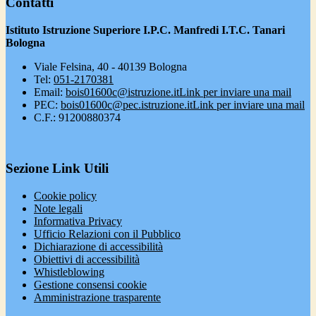
Contatti
Istituto Istruzione Superiore I.P.C. Manfredi I.T.C. Tanari
Bologna
Viale Felsina, 40 - 40139 Bologna
Tel:
051-2170381
Email:
bois01600c@istruzione.it
Link per inviare una mail
PEC:
bois01600c@pec.istruzione.it
Link per inviare una mail
C.F.: 91200880374
Sezione Link Utili
Cookie policy
Note legali
Informativa Privacy
Ufficio Relazioni con il Pubblico
Dichiarazione di accessibilità
Obiettivi di accessibilità
Whistleblowing
Gestione consensi cookie
Amministrazione trasparente