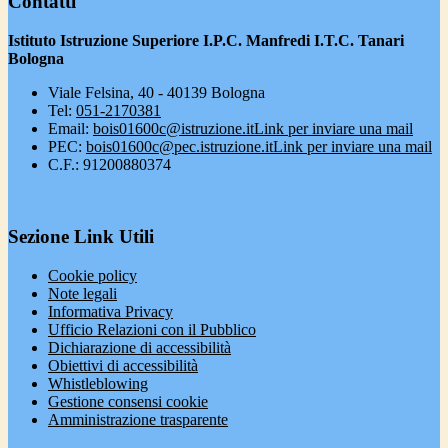
Contatti
Istituto Istruzione Superiore I.P.C. Manfredi I.T.C. Tanari
Bologna
Viale Felsina, 40 - 40139 Bologna
Tel:
051-2170381
Email:
bois01600c@istruzione.it
Link per inviare una mail
PEC:
bois01600c@pec.istruzione.it
Link per inviare una mail
C.F.: 91200880374
Sezione Link Utili
Cookie policy
Note legali
Informativa Privacy
Ufficio Relazioni con il Pubblico
Dichiarazione di accessibilità
Obiettivi di accessibilità
Whistleblowing
Gestione consensi cookie
Amministrazione trasparente