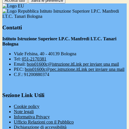
Accetta tutti
Salva le preferenze
Istituto Istruzione Superiore I.P.C. Manfredi
I.T.C. Tanari Bologna
Contatti
Istituto Istruzione Superiore I.P.C. Manfredi I.T.C. Tanari
Bologna
Viale Felsina, 40 - 40139 Bologna
Tel:
051-2170381
Email:
bois01600c@istruzione.it
Link per inviare una mail
PEC:
bois01600c@pec.istruzione.it
Link per inviare una mail
C.F.: 91200880374
Sezione Link Utili
Cookie policy
Note legali
Informativa Privacy
Ufficio Relazioni con il Pubblico
Dichiarazione di accessibilità