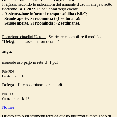
I ragazzi, secondo le indicazioni del manuale d'uso in allegato sotto,
ricercano l'
a.s. 2022/23
ed i nomi degli eventi:
-
Assicurazione infortuni e responsabilità civile
";
-
Scuole aperte. Si ricomincia? (1 settimana);
-
Scuole aperte. Si ricomincia? (2 settimane)
.
Esenzione cittadini Ucraini
. Scaricare e compilare il modulo
"Delega all'incasso minori ucraini".
Allegati
manuale uso pago in rete_3_1.pdf
File PDF
Contatore click: 8
Delega all'incasso minori ucraini.pdf
File PDF
Contatore click: 13
Notizie
Questo sito o gli strumenti terzi da questo utilizzati si avvalgono di