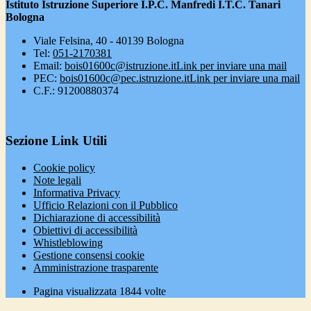
Istituto Istruzione Superiore I.P.C. Manfredi I.T.C. Tanari
Bologna
Viale Felsina, 40 - 40139 Bologna
Tel:
051-2170381
Email:
bois01600c@istruzione.it
Link per inviare una mail
PEC:
bois01600c@pec.istruzione.it
Link per inviare una mail
C.F.: 91200880374
Sezione Link Utili
Cookie policy
Note legali
Informativa Privacy
Ufficio Relazioni con il Pubblico
Dichiarazione di accessibilità
Obiettivi di accessibilità
Whistleblowing
Gestione consensi cookie
Amministrazione trasparente
Pagina visualizzata
1844
volte