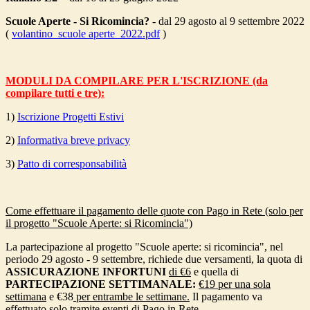
Scuole Aperte - Si Ricomincia?
- dal 29 agosto al 9 settembre 2022
(
volantino_scuole aperte_2022.pdf
)
MODULI DA COMPILARE PER L'ISCRIZIONE (da
compilare tutti e tre):
1)
Iscrizione Progetti Estivi
2)
Informativa breve privacy
3)
Patto di corresponsabilità
Come effettuare il pagamento delle quote con Pago in Rete (solo per
il progetto "Scuole Aperte: si Ricomincia")
La partecipazione al progetto "Scuole aperte: si ricomincia", nel
periodo 29 agosto - 9 settembre, richiede due versamenti, la quota di
ASSICURAZIONE INFORTUNI
di €6
e quella di
PARTECIPAZIONE SETTIMANALE:
€19 per una sola
settimana
e €38
per entrambe le settimane.
Il pagamento va
effettuato solo tramite eventi di Pago in Rete.