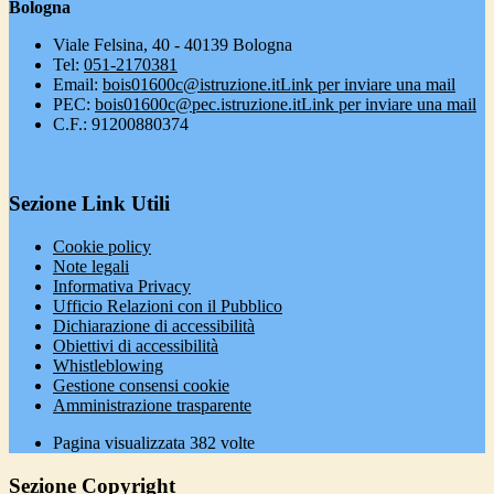
Bologna
Viale Felsina, 40 - 40139 Bologna
Tel:
051-2170381
Email:
bois01600c@istruzione.it
Link per inviare una mail
PEC:
bois01600c@pec.istruzione.it
Link per inviare una mail
C.F.: 91200880374
Sezione Link Utili
Cookie policy
Note legali
Informativa Privacy
Ufficio Relazioni con il Pubblico
Dichiarazione di accessibilità
Obiettivi di accessibilità
Whistleblowing
Gestione consensi cookie
Amministrazione trasparente
Pagina visualizzata
382
volte
Sezione Copyright