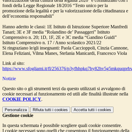
valorizzazione della cultura della legalità 2020” è cofinanziato con i
fondi della Legge Regionale 18/2016 “Testo unico per la
promozione della legalità e per la valorizzazione della cittadinanza e
dell’economia responsabili”
Hanno aderito le classi: 1E Istituto di Istruzione Superiore Manfredi
Tanari; 3E e 3F media “Rolandino de’ Passaggeri” Istituto
Comprensivo n. 20; 1D, 1F, 2E e 3C media “Gandino Guidi”
Istituto Comprensivo n. 17 / Anno scolastico 2021/22
Si ringraziano le/gli insegnanti: Paola Caccioppoli, Cinzia Cannone,
Elena Feliziani, Vilma Manes, Stefania Manicardi, Francesco Viola
Link al sito:
https://www.sfogliami.it/fl/256376/p3yfhhpkq7hy82hv5g5mkquqpr
Notizie
Questo sito o gli strumenti terzi da questo utilizzati si avvalgono di
cookie necessari al funzionamento ed utili alle finalità illustrate nella
COOKIE POLICY
.
Personalizza
Rifiuta tutti
i cookies
Accetta tutti
i cookies
Gestione cookie
In questa schermata è possibile scegliere quali cookie consentire.
I cookie necessari sono quelli che consentono il funzionamento della