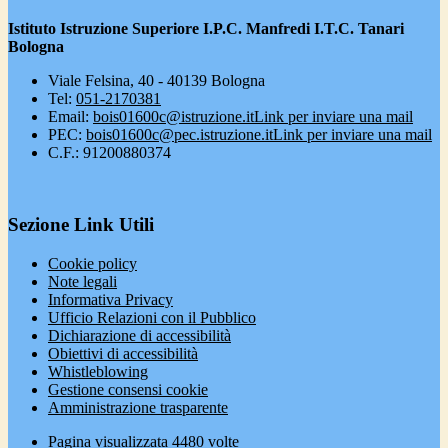
Istituto Istruzione Superiore I.P.C. Manfredi I.T.C. Tanari
Bologna
Viale Felsina, 40 - 40139 Bologna
Tel:
051-2170381
Email:
bois01600c@istruzione.it
Link per inviare una mail
PEC:
bois01600c@pec.istruzione.it
Link per inviare una mail
C.F.: 91200880374
Sezione Link Utili
Cookie policy
Note legali
Informativa Privacy
Ufficio Relazioni con il Pubblico
Dichiarazione di accessibilità
Obiettivi di accessibilità
Whistleblowing
Gestione consensi cookie
Amministrazione trasparente
Pagina visualizzata
4480
volte