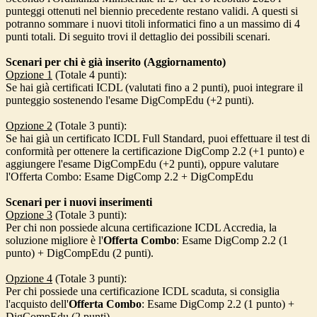
punteggi ottenuti nel biennio precedente restano validi. A questi si
potranno sommare i nuovi titoli informatici fino a un massimo di 4
punti totali. Di seguito trovi il dettaglio dei possibili scenari.
Scenari per chi è già inserito (Aggiornamento)
Opzione 1
(Totale 4 punti):
Se hai già certificati ICDL (valutati fino a 2 punti), puoi integrare il
punteggio sostenendo l'esame DigCompEdu (+2 punti).
Opzione 2
(Totale 3 punti):
Se hai già un certificato ICDL Full Standard, puoi effettuare il test di
conformità per ottenere la certificazione
DigComp
2.2 (+1 punto) e
aggiungere l'esame DigCompEdu (+2 punti), oppure valutare
l'Offerta Combo: Esame
DigComp
2.2 + DigCompEdu
Scenari per i nuovi inserimenti
Opzione 3
(Totale 3 punti):
Per chi non possiede alcuna certificazione ICDL Accredia, la
soluzione migliore è l'
Offerta Combo
: Esame
DigComp
2.2 (1
punto) + DigCompEdu (2 punti).
Opzione 4
(Totale 3 punti):
Per chi possiede una certificazione ICDL scaduta, si consiglia
l'acquisto dell'
Offerta Combo
: Esame
DigComp
2.2 (1 punto) +
DigCompEdu (2 punti)