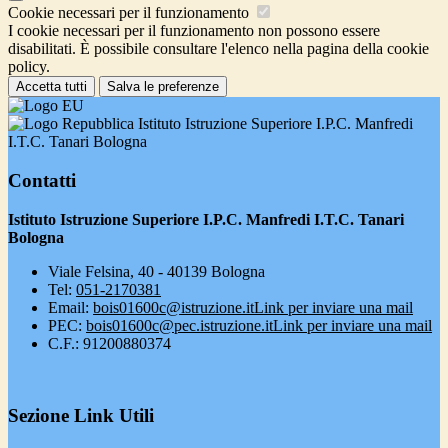
Cookie necessari per il funzionamento
I cookie necessari per il funzionamento non possono essere
disabilitati. È possibile consultare l'elenco nella pagina della cookie
policy.
Accetta tutti
Salva le preferenze
Istituto Istruzione Superiore I.P.C. Manfredi
I.T.C. Tanari Bologna
Contatti
Istituto Istruzione Superiore I.P.C. Manfredi I.T.C. Tanari
Bologna
Viale Felsina, 40 - 40139 Bologna
Tel:
051-2170381
Email:
bois01600c@istruzione.it
Link per inviare una mail
PEC:
bois01600c@pec.istruzione.it
Link per inviare una mail
C.F.: 91200880374
Sezione Link Utili