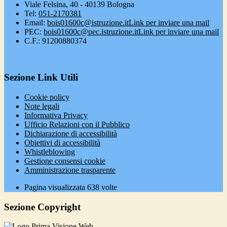
Viale Felsina, 40 - 40139 Bologna
Tel:
051-2170381
Email:
bois01600c@istruzione.it
Link per inviare una mail
PEC:
bois01600c@pec.istruzione.it
Link per inviare una mail
C.F.: 91200880374
Sezione Link Utili
Cookie policy
Note legali
Informativa Privacy
Ufficio Relazioni con il Pubblico
Dichiarazione di accessibilità
Obiettivi di accessibilità
Whistleblowing
Gestione consensi cookie
Amministrazione trasparente
Pagina visualizzata
638
volte
Sezione Copyright