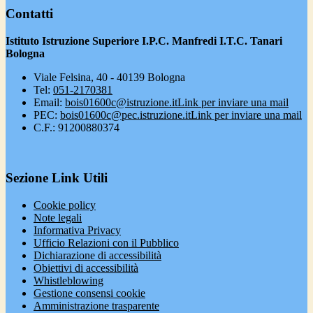
Contatti
Istituto Istruzione Superiore I.P.C. Manfredi I.T.C. Tanari
Bologna
Viale Felsina, 40 - 40139 Bologna
Tel:
051-2170381
Email:
bois01600c@istruzione.it
Link per inviare una mail
PEC:
bois01600c@pec.istruzione.it
Link per inviare una mail
C.F.: 91200880374
Sezione Link Utili
Cookie policy
Note legali
Informativa Privacy
Ufficio Relazioni con il Pubblico
Dichiarazione di accessibilità
Obiettivi di accessibilità
Whistleblowing
Gestione consensi cookie
Amministrazione trasparente