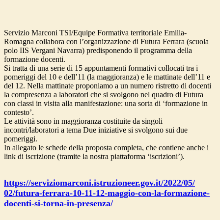
Servizio Marconi TSI/Equipe Formativa territoriale Emilia-
Romagna collabora con l’organizzazione di Futura Ferrara (scuola
polo IIS Vergani Navarra) predisponendo il programma della
formazione docenti.
Si tratta di una serie di 15 appuntamenti formativi collocati tra i
pomeriggi del 10 e dell’11 (la maggioranza) e le mattinate dell’11 e
del 12. Nella mattinate proponiamo a un numero ristretto di docenti
la compresenza a laboratori che si svolgono nel quadro di Futura
con classi in visita alla manifestazione: una sorta di ‘formazione in
contesto’.
Le attività sono in maggioranza costituite da singoli
incontri/laboratori a tema Due iniziative si svolgono sui due
pomeriggi.
In allegato le schede della proposta completa, che contiene anche i
link di iscrizione (tramite la nostra piattaforma ‘iscrizioni’).
https://serviziomarconi.
istruzioneer.gov.it/2022/05/
02/futura-ferrara-10-11-12-
maggio-con-la-formazione-
docenti-si-torna-in-presenza/