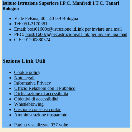
Istituto Istruzione Superiore I.P.C. Manfredi I.T.C. Tanari
Bologna
Viale Felsina, 40 - 40139 Bologna
Tel:
051-2170381
Email:
bois01600c@istruzione.it
Link per inviare una mail
PEC:
bois01600c@pec.istruzione.it
Link per inviare una mail
C.F.: 91200880374
Sezione Link Utili
Cookie policy
Note legali
Informativa Privacy
Ufficio Relazioni con il Pubblico
Dichiarazione di accessibilità
Obiettivi di accessibilità
Whistleblowing
Gestione consensi cookie
Amministrazione trasparente
Pagina visualizzata
937
volte