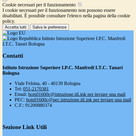
Cookie necessari per il funzionamento
I cookie necessari per il funzionamento non possono essere
disabilitati. È possibile consultare l'elenco nella pagina della cookie
policy.
Accetta tutti
Salva le preferenze
Istituto Istruzione Superiore I.P.C. Manfredi
I.T.C. Tanari Bologna
Contatti
Istituto Istruzione Superiore I.P.C. Manfredi I.T.C. Tanari
Bologna
Viale Felsina, 40 - 40139 Bologna
Tel:
051-2170381
Email:
bois01600c@istruzione.it
Link per inviare una mail
PEC:
bois01600c@pec.istruzione.it
Link per inviare una mail
C.F.: 91200880374
Sezione Link Utili