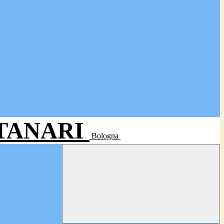
- TANARI
Bologna