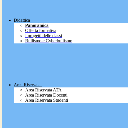
Didattica
Panoramica
Offerta formativa
I progetti delle classi
Bullismo e Cyberbullismo
Area Riservata
Area Riservata ATA
Area Riservata Docenti
Area Riservata Studenti