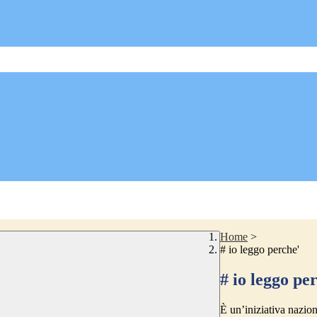
Home
>
# io leggo perche'
# io leggo pe
È un’iniziativa nazion