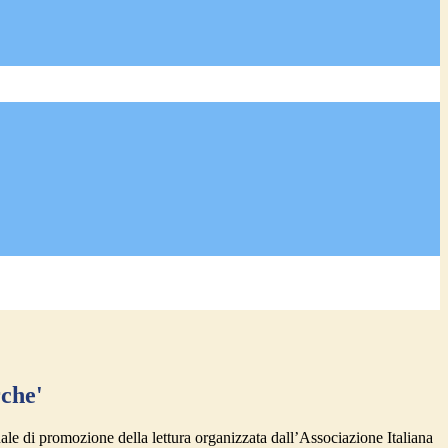
rche'
ale di promozione della lettura organizzata dall’Associazione Italiana