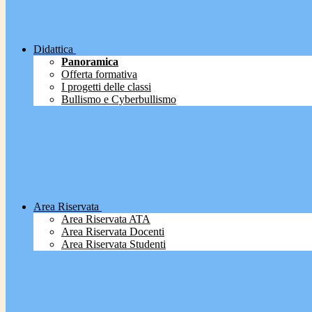
Didattica
Panoramica
Offerta formativa
I progetti delle classi
Bullismo e Cyberbullismo
Area Riservata
Area Riservata ATA
Area Riservata Docenti
Area Riservata Studenti