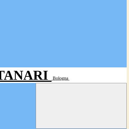
- TANARI
Bologna