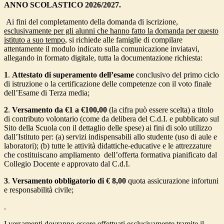
ANNO SCOLASTICO 2026/2027.
Ai fini del completamento della domanda di iscrizione,
esclusivamente per gli alunni che hanno fatto la domanda per questo
istituto a suo tempo
, si richiede alle famiglie di compilare
attentamente il modulo indicato sulla comunicazione inviatavi,
allegando
in formato digitale
, tutta la documentazione richiesta:
1
.
Attestato di superamento dell’esame
conclusivo del primo ciclo
di istruzione o la certificazione delle competenze con il voto finale
dell’Esame di Terza media;
2
.
Versamento da €1 a
€100,00
(la cifra può essere scelta) a titolo
di contributo volontario
(come da delibera del C.d.I. e pubblicato sul
Sito della Scuola con il dettaglio delle spese) ai fini di solo utilizzo
dall’Istituto per: (
a)
servizi indispensabili allo studente (uso di aule e
laboratori);
(b)
tutte le attività didattiche-educative e le attrezzature
che costituiscano ampliamento
dell’offerta formativa pianificato dal
Collegio Docente e approvato dal C.d.I.
3
.
Versamento obbligatorio di € 8,00
quota assicurazione
infortuni
e responsabilità civile;
.
I versamenti dovranno essere effettuati
esclusivamente tramite il