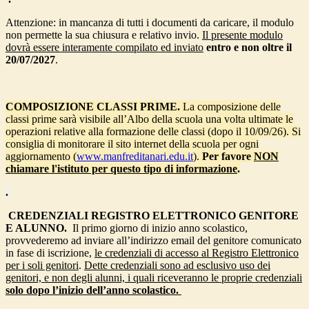
Attenzione
: in mancanza di tutti i documenti da caricare, il modulo
non permette la sua chiusura e relativo invio.
Il presente modulo
dovrà essere interamente compilato ed inviato
entro e non oltre il
20/07/2027
.
COMPOSIZIONE CLASSI PRIME.
La composizione delle
classi prime sarà visibile all’Albo della scuola una volta ultimate le
operazioni relative alla formazione delle classi (dopo il 10/09/26). Si
consiglia di monitorare il sito internet della scuola per ogni
aggiornamento (
www.manfreditanari.edu.it
).
Per favore
NON
chiamare l'istituto per questo tipo di informazione
.
.
CREDENZIALI REGISTRO ELETTRONICO GENITORE
E ALUNNO.
Il primo giorno di inizio anno scolastico,
provvederemo ad inviare all’indirizzo email del genitore comunicato
in fase di iscrizione,
le credenziali di accesso al Registro Elettronico
per i soli genitori
.
Dette credenziali sono ad esclusivo uso dei
genitori, e non degli alunni, i quali riceveranno le proprie credenziali
solo dopo l’inizio dell’anno scolastico.