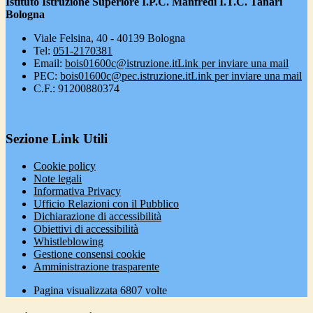
Istituto Istruzione Superiore I.P.C. Manfredi I.T.C. Tanari
Bologna
Viale Felsina, 40 - 40139 Bologna
Tel:
051-2170381
Email:
bois01600c@istruzione.it
Link per inviare una mail
PEC:
bois01600c@pec.istruzione.it
Link per inviare una mail
C.F.: 91200880374
Sezione Link Utili
Cookie policy
Note legali
Informativa Privacy
Ufficio Relazioni con il Pubblico
Dichiarazione di accessibilità
Obiettivi di accessibilità
Whistleblowing
Gestione consensi cookie
Amministrazione trasparente
Pagina visualizzata
6807
volte