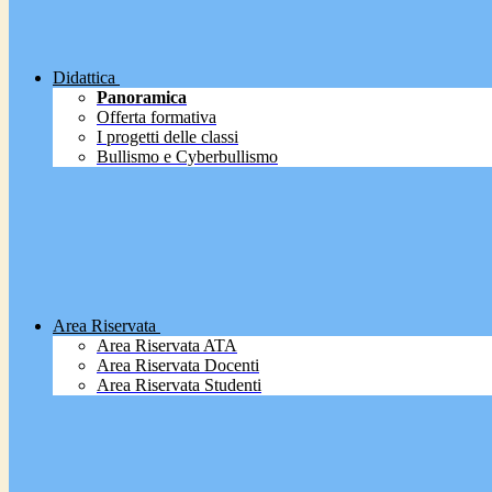
Didattica
Panoramica
Offerta formativa
I progetti delle classi
Bullismo e Cyberbullismo
Area Riservata
Area Riservata ATA
Area Riservata Docenti
Area Riservata Studenti