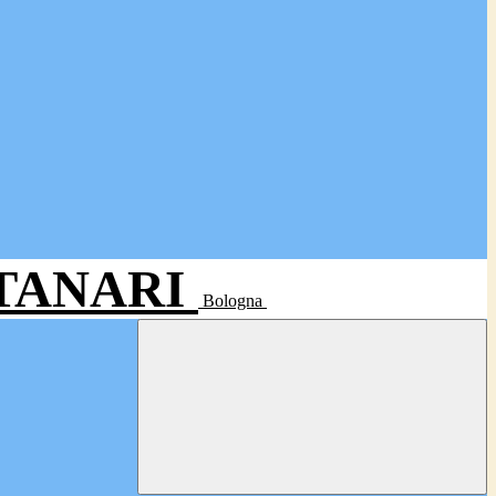
- TANARI
Bologna