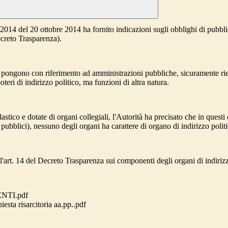
4 del 20 ottobre 2014 ha fornito indicazioni sugli obblighi di pubblica
ecreto Trasparenza).
si pongono con riferimento ad amministrazioni pubbliche, sicuramente rien
teri di indirizzo politico, ma funzioni di altra natura.
lastico e dotate di organi collegiali, l'Autorità ha precisato che in ques
ti pubblici), nessuno degli organi ha carattere di organo di indirizzo polit
all'art. 14 del Decreto Trasparenza sui componenti degli organi di indirizz
NTI.pdf
iesta risarcitoria aa.pp..pdf