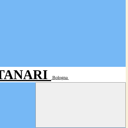
- TANARI
Bologna