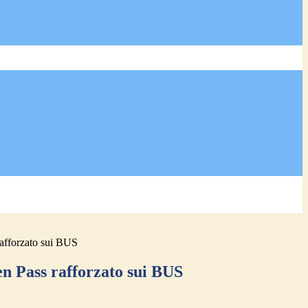
afforzato sui BUS
n Pass rafforzato sui BUS