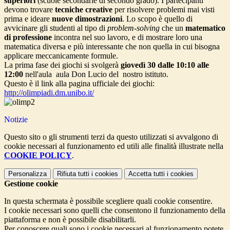
superiori
(scuole secondarie di secondo grado). I partecipanti
devono trovare
tecniche creative
per risolvere problemi mai visti
prima e ideare
nuove dimostrazioni
. Lo scopo è quello di
avvicinare gli studenti al tipo di
problem-solving
che un
matematico
di professione
incontra nel suo lavoro, e di mostrare loro una
matematica diversa e più interessante che non quella in cui bisogna
applicare meccanicamente formule.
La prima fase dei giochi si svolgerà
giovedì 30 dalle 10:10 alle
12:00
nell'aula aula Don Lucio del nostro istituto.
Questo è il link alla pagina ufficiale dei giochi:
http://olimpiadi.dm.unibo.it/
Notizie
Questo sito o gli strumenti terzi da questo utilizzati si avvalgono di
cookie necessari al funzionamento ed utili alle finalità illustrate nella
COOKIE POLICY
.
Personalizza
Rifiuta tutti
i cookies
Accetta tutti
i cookies
Gestione cookie
In questa schermata è possibile scegliere quali cookie consentire.
I cookie necessari sono quelli che consentono il funzionamento della
piattaforma e non è possibile disabilitarli.
Per conoscere quali sono i cookie necessari al funzionamento potete