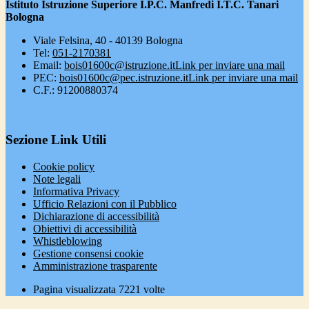
Istituto Istruzione Superiore I.P.C. Manfredi I.T.C. Tanari
Bologna
Viale Felsina, 40 - 40139 Bologna
Tel:
051-2170381
Email:
bois01600c@istruzione.it
Link per inviare una mail
PEC:
bois01600c@pec.istruzione.it
Link per inviare una mail
C.F.: 91200880374
Sezione Link Utili
Cookie policy
Note legali
Informativa Privacy
Ufficio Relazioni con il Pubblico
Dichiarazione di accessibilità
Obiettivi di accessibilità
Whistleblowing
Gestione consensi cookie
Amministrazione trasparente
Pagina visualizzata
7221
volte