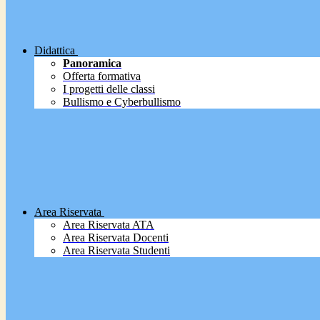
Didattica
Panoramica
Offerta formativa
I progetti delle classi
Bullismo e Cyberbullismo
Area Riservata
Area Riservata ATA
Area Riservata Docenti
Area Riservata Studenti