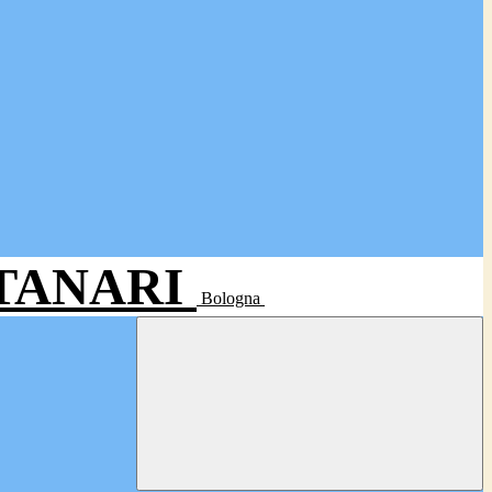
- TANARI
Bologna