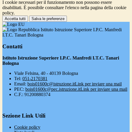
I cookie necessari per il funzionamento non possono essere
disabilitati. È possibile consultare l'elenco nella pagina della cookie
policy.
Accetta tutti
Salva le preferenze
Istituto Istruzione Superiore I.P.C. Manfredi
I.T.C. Tanari Bologna
Contatti
Istituto Istruzione Superiore I.P.C. Manfredi I.T.C. Tanari
Bologna
Viale Felsina, 40 - 40139 Bologna
Tel:
051-2170381
Email:
bois01600c@istruzione.it
Link per inviare una mail
PEC:
bois01600c@pec.istruzione.it
Link per inviare una mail
C.F.: 91200880374
Sezione Link Utili
Cookie policy