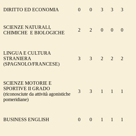
DIRITTO ED ECONOMIA
0
0
3
3
3
SCIENZE NATURALI,
2
2
0
0
0
CHIMICHE E BIOLOGICHE
LINGUA E CULTURA
STRANIERA
3
3
2
2
2
(SPAGNOLO/FRANCESE)
SCIENZE MOTORIE E
SPORTIVE II GRADO
3
3
1
1
1
(riconosciute da attività agonistiche
pomeridiane)
BUSINESS ENGLISH
0
0
1
1
1