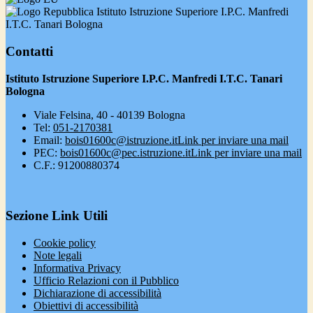
Istituto Istruzione Superiore I.P.C. Manfredi
I.T.C. Tanari Bologna
Contatti
Istituto Istruzione Superiore I.P.C. Manfredi I.T.C. Tanari
Bologna
Viale Felsina, 40 - 40139 Bologna
Tel:
051-2170381
Email:
bois01600c@istruzione.it
Link per inviare una mail
PEC:
bois01600c@pec.istruzione.it
Link per inviare una mail
C.F.: 91200880374
Sezione Link Utili
Cookie policy
Note legali
Informativa Privacy
Ufficio Relazioni con il Pubblico
Dichiarazione di accessibilità
Obiettivi di accessibilità