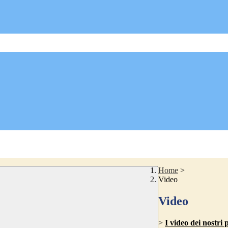
Home
>
Video
Video
>
I video dei nostri 