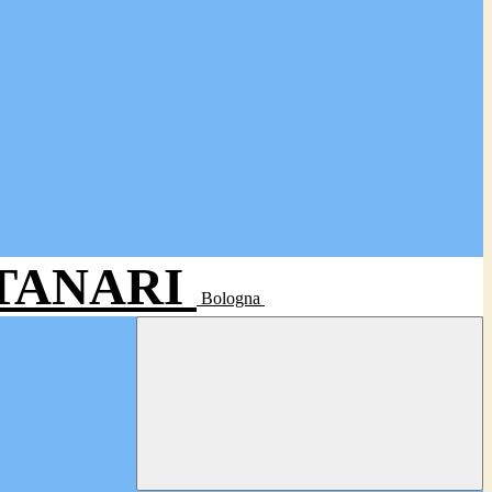
- TANARI
Bologna