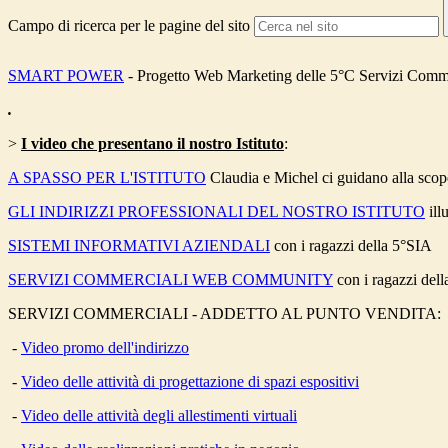
Campo di ricerca per le pagine del sito
SMART POWER
- Progetto Web Marketing delle 5°C Servizi Comm
.
>
I video che presentano il nostro Istituto
:
A SPASSO PER L'ISTITUTO
Claudia e Michel ci guidano alla scoper
GLI INDIRIZZI PROFESSIONALI DEL NOSTRO ISTITUTO
illu
SISTEMI INFORMATIVI AZIENDALI
con i ragazzi della 5°SIA
SERVIZI COMMERCIALI WEB COMMUNITY
con i ragazzi del
SERVIZI COMMERCIALI - ADDETTO AL PUNTO VENDITA:
-
Video promo dell'indirizzo
-
Video delle attività di progettazione di spazi espositivi
-
Video delle attività degli allestimenti virtuali