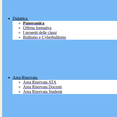
Didattica
Panoramica
Offerta formativa
I progetti delle classi
Bullismo e Cyberbullismo
Area Riservata
Area Riservata ATA
Area Riservata Docenti
Area Riservata Studenti