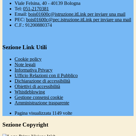
Viale Felsina, 40 - 40139 Bologna
Tel:
051-2170381
Email:
bois01600c@istruzione.it
Link per inviare una mail
PEC:
bois01600c@pec.istruzione.it
Link per inviare una mail
C.F.: 91200880374
Sezione Link Utili
Cookie policy
Note legali
Informativa Privacy
Ufficio Relazioni con il Pubblico
Dichiarazione di accessibilità
Obiettivi di accessibilità
Whistleblowing
Gestione consensi cookie
Amministrazione trasparente
Pagina visualizzata
1149
volte
Sezione Copyright