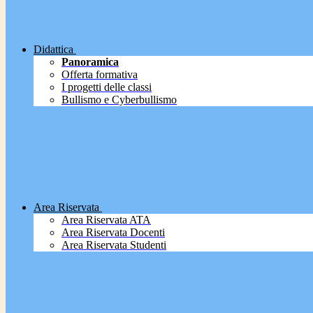
Didattica
Panoramica
Offerta formativa
I progetti delle classi
Bullismo e Cyberbullismo
Area Riservata
Area Riservata ATA
Area Riservata Docenti
Area Riservata Studenti