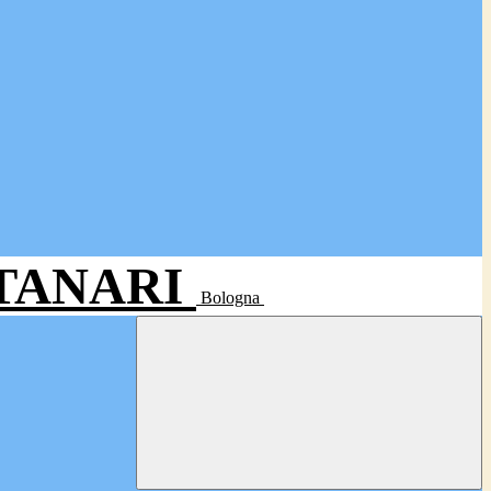
- TANARI
Bologna