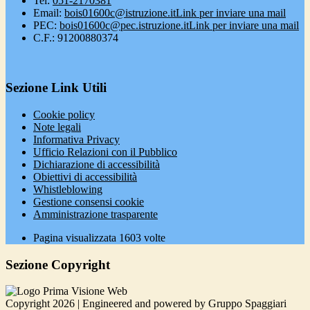
Tel:
051-2170381
Email:
bois01600c@istruzione.it
Link per inviare una mail
PEC:
bois01600c@pec.istruzione.it
Link per inviare una mail
C.F.: 91200880374
Sezione Link Utili
Cookie policy
Note legali
Informativa Privacy
Ufficio Relazioni con il Pubblico
Dichiarazione di accessibilità
Obiettivi di accessibilità
Whistleblowing
Gestione consensi cookie
Amministrazione trasparente
Pagina visualizzata
1603
volte
Sezione Copyright
Copyright 2026 | Engineered and powered by Gruppo Spaggiari