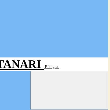
- TANARI
Bologna