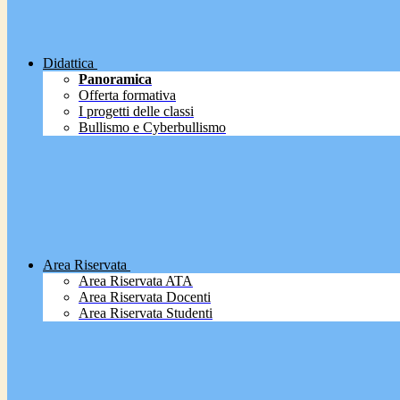
Didattica
Panoramica
Offerta formativa
I progetti delle classi
Bullismo e Cyberbullismo
Area Riservata
Area Riservata ATA
Area Riservata Docenti
Area Riservata Studenti