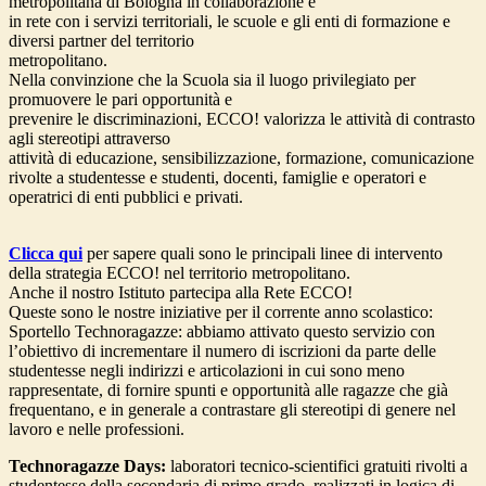
metropolitana di Bologna in collaborazione e
in rete con i servizi territoriali, le scuole e gli enti di formazione e
diversi partner del territorio
metropolitano.
Nella convinzione che la Scuola sia il luogo privilegiato per
promuovere le pari opportunità e
prevenire le discriminazioni, ECCO! valorizza le attività di contrasto
agli stereotipi attraverso
attività di educazione, sensibilizzazione, formazione, comunicazione
rivolte a studentesse e studenti, docenti, famiglie e operatori e
operatrici di enti pubblici e privati.
Clicca qui
per sapere quali sono le principali linee di intervento
della strategia ECCO! nel territorio metropolitano.
Anche il nostro Istituto partecipa alla Rete ECCO!
Queste sono le nostre iniziative per il corrente anno scolastico:
Sportello Technoragazze: abbiamo attivato questo servizio con
l’obiettivo di incrementare il numero di iscrizioni da parte delle
studentesse negli indirizzi e articolazioni in cui sono meno
rappresentate, di fornire spunti e opportunità alle ragazze che già
frequentano, e in generale a contrastare gli stereotipi di genere nel
lavoro e nelle professioni.
Technoragazze Days:
laboratori tecnico-scientifici gratuiti rivolti a
studentesse della secondaria di primo grado, realizzati in logica di