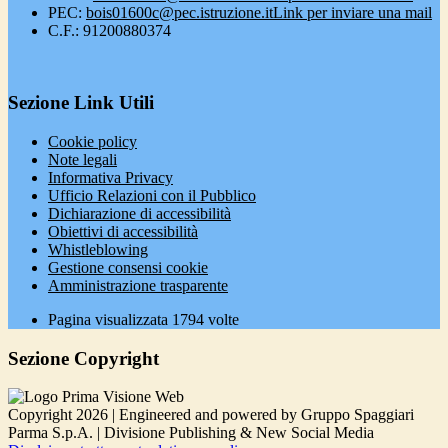
PEC:
bois01600c@pec.istruzione.it
Link per inviare una mail
C.F.: 91200880374
Sezione Link Utili
Cookie policy
Note legali
Informativa Privacy
Ufficio Relazioni con il Pubblico
Dichiarazione di accessibilità
Obiettivi di accessibilità
Whistleblowing
Gestione consensi cookie
Amministrazione trasparente
Pagina visualizzata
1794
volte
Sezione Copyright
Copyright 2026 | Engineered and powered by Gruppo Spaggiari
Parma S.p.A. | Divisione Publishing & New Social Media