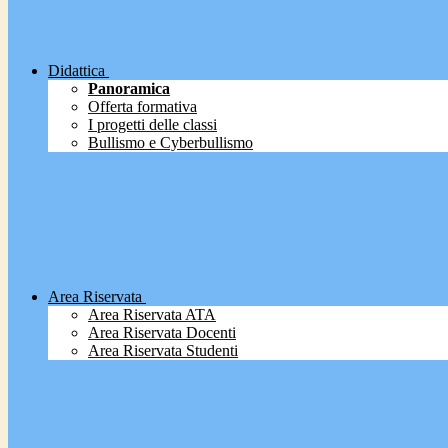
Didattica
Panoramica
Offerta formativa
I progetti delle classi
Bullismo e Cyberbullismo
Area Riservata
Area Riservata ATA
Area Riservata Docenti
Area Riservata Studenti