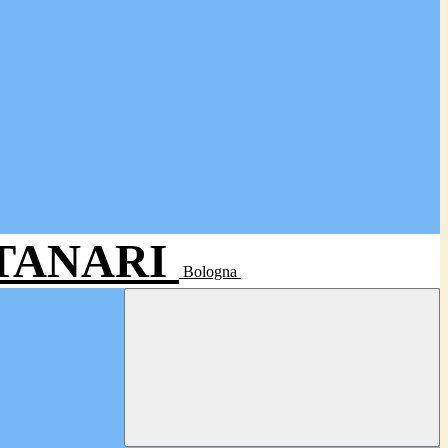
- TANARI
Bologna