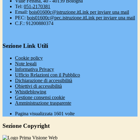
Viale Felsina, 40 - 40139 Bologna
Tel:
051-2170381
Email:
bois01600c@istruzione.it
Link per inviare una mail
PEC:
bois01600c@pec.istruzione.it
Link per inviare una mail
C.F.: 91200880374
Sezione Link Utili
Cookie policy
Note legali
Informativa Privacy
Ufficio Relazioni con il Pubblico
Dichiarazione di accessibilità
Obiettivi di accessibilità
Whistleblowing
Gestione consensi cookie
Amministrazione trasparente
Pagina visualizzata
1601
volte
Sezione Copyright