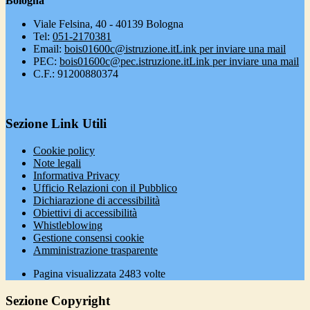
Bologna
Viale Felsina, 40 - 40139 Bologna
Tel:
051-2170381
Email:
bois01600c@istruzione.it
Link per inviare una mail
PEC:
bois01600c@pec.istruzione.it
Link per inviare una mail
C.F.: 91200880374
Sezione Link Utili
Cookie policy
Note legali
Informativa Privacy
Ufficio Relazioni con il Pubblico
Dichiarazione di accessibilità
Obiettivi di accessibilità
Whistleblowing
Gestione consensi cookie
Amministrazione trasparente
Pagina visualizzata
2483
volte
Sezione Copyright