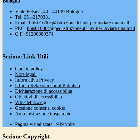
Bologna
Viale Felsina, 40 - 40139 Bologna
Tel:
051-2170381
Email:
bois01600c@istruzione.it
Link per inviare una mail
PEC:
bois01600c@pec.istruzione.it
Link per inviare una mail
C.F.: 91200880374
Sezione Link Utili
Cookie policy
Note legali
Informativa Privacy
Ufficio Relazioni con il Pubblico
Dichiarazione di accessibilità
Obiettivi di accessibilità
Whistleblowing
Gestione consensi cookie
Amministrazione trasparente
Pagina visualizzata
1939
volte
Sezione Copyright