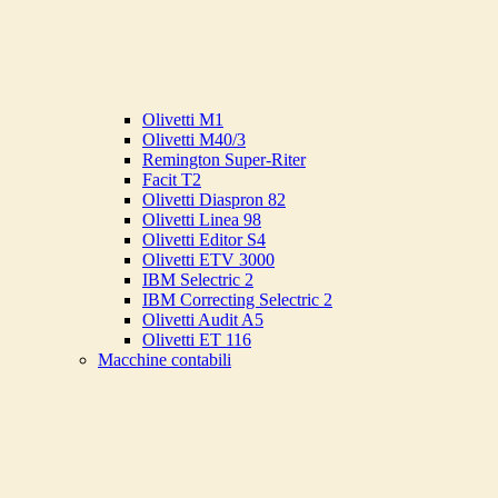
Olivetti M1
Olivetti M40/3
Remington Super-Riter
Facit T2
Olivetti Diaspron 82
Olivetti Linea 98
Olivetti Editor S4
Olivetti ETV 3000
IBM Selectric 2
IBM Correcting Selectric 2
Olivetti Audit A5
Olivetti ET 116
Macchine contabili