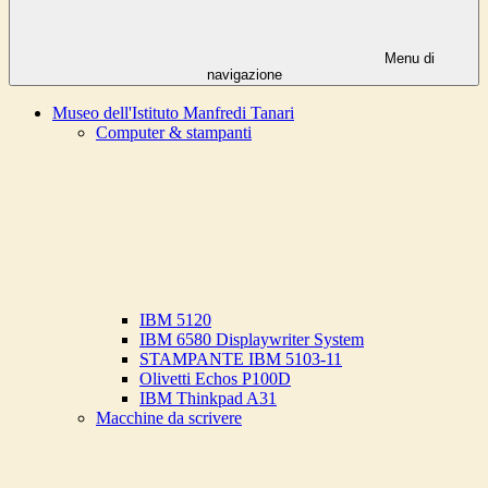
Menu di
navigazione
Museo dell'Istituto Manfredi Tanari
Computer & stampanti
IBM 5120
IBM 6580 Displaywriter System
STAMPANTE IBM 5103-11
Olivetti Echos P100D
IBM Thinkpad A31
Macchine da scrivere