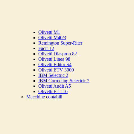
Olivetti M1
Olivetti M40/3
Remington Super-Riter
Facit T2
Olivetti Diaspron 82
Olivetti Linea 98
Olivetti Editor S4
Olivetti ETV 3000
IBM Selectric 2
IBM Correcting Selectric 2
Olivetti Audit A5
Olivetti ET 116
Macchine contabili