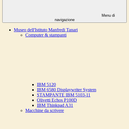
Menu di
navigazione
Museo dell'Istituto Manfredi Tanari
Computer & stampanti
IBM 5120
IBM 6580 Displaywriter System
STAMPANTE IBM 5103-11
Olivetti Echos P100D
IBM Thinkpad A31
Macchine da scrivere