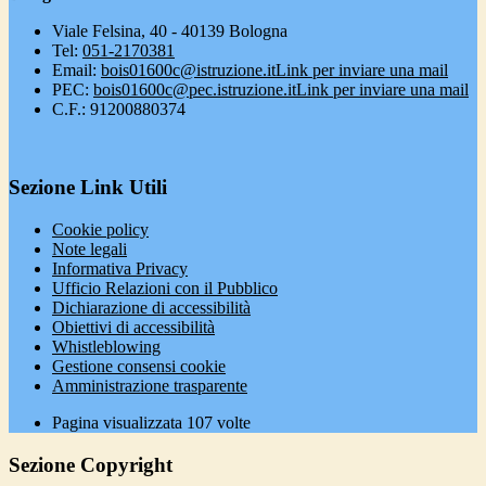
Viale Felsina, 40 - 40139 Bologna
Tel:
051-2170381
Email:
bois01600c@istruzione.it
Link per inviare una mail
PEC:
bois01600c@pec.istruzione.it
Link per inviare una mail
C.F.: 91200880374
Sezione Link Utili
Cookie policy
Note legali
Informativa Privacy
Ufficio Relazioni con il Pubblico
Dichiarazione di accessibilità
Obiettivi di accessibilità
Whistleblowing
Gestione consensi cookie
Amministrazione trasparente
Pagina visualizzata
107
volte
Sezione Copyright