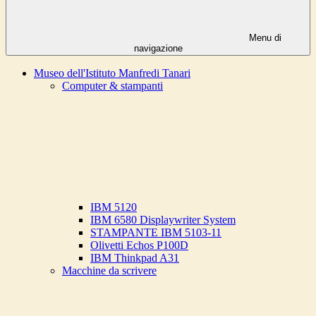
Menu di
navigazione
Museo dell'Istituto Manfredi Tanari
Computer & stampanti
IBM 5120
IBM 6580 Displaywriter System
STAMPANTE IBM 5103-11
Olivetti Echos P100D
IBM Thinkpad A31
Macchine da scrivere