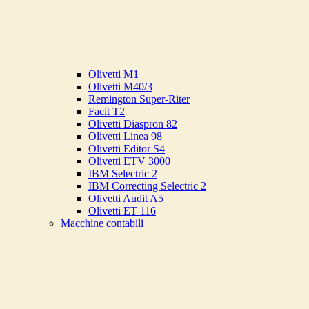
Olivetti M1
Olivetti M40/3
Remington Super-Riter
Facit T2
Olivetti Diaspron 82
Olivetti Linea 98
Olivetti Editor S4
Olivetti ETV 3000
IBM Selectric 2
IBM Correcting Selectric 2
Olivetti Audit A5
Olivetti ET 116
Macchine contabili