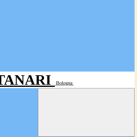
- TANARI
Bologna