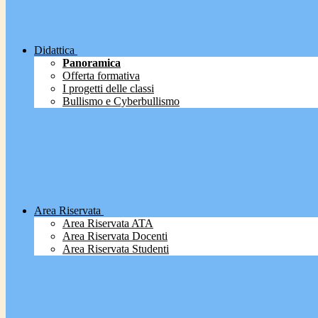
Didattica
Panoramica
Offerta formativa
I progetti delle classi
Bullismo e Cyberbullismo
Area Riservata
Area Riservata ATA
Area Riservata Docenti
Area Riservata Studenti