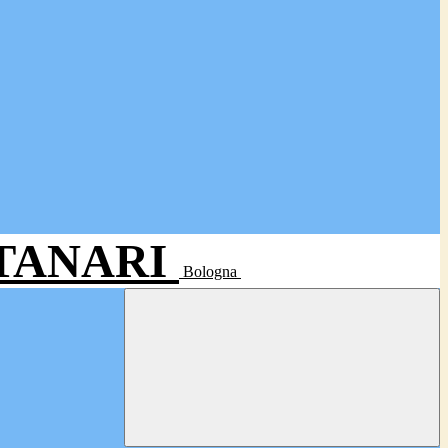
- TANARI
Bologna