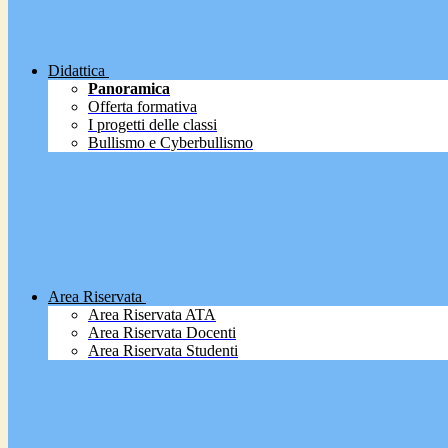
Didattica
Panoramica
Offerta formativa
I progetti delle classi
Bullismo e Cyberbullismo
Area Riservata
Area Riservata ATA
Area Riservata Docenti
Area Riservata Studenti