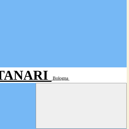
- TANARI
Bologna