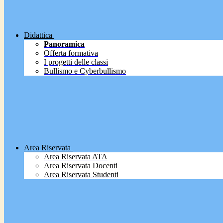
Didattica
Panoramica
Offerta formativa
I progetti delle classi
Bullismo e Cyberbullismo
Area Riservata
Area Riservata ATA
Area Riservata Docenti
Area Riservata Studenti