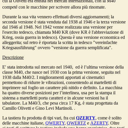
cui la Olivetti era entrata nei mercati internazionali, con la M40
competé con le macchine per scrivere allora più rinomate.
Durante la sua vita vennero effettuati diversi aggiornamenti; la
seconda versione è stata venduta dal 1938 al 1946 e la terza versione
dal 1946 al 1948. Nel 1942 venne realizzata una versione per
l'esercito tedesco, chiamata M40 KR (dove KR è l'abbreviazione di
Krieg, ossia guerra in tedesco). Questa è una versione economica ed
alleggerita; sul retro è riportata la scritta in tedesco "vereinfachte
Kriegsausführung" ovvero "versione da guerra semplificata".
Descrizione
E' stata introdotta sul mercato nel 1940, ed è l’ultima versione della
classe M40, che nasce nel 1930 con la prima versione, seguita nel
1938 dalla M40/2. I miglioramenti apportati ai cinematici
permettono di ridurre le vibrazioni, consentendo ai martelletti di
imprimere sul foglio un carattere più nitido e definito. La macchina
ha quattro diverse posizioni per l’interlinea, usa per la stampa il
sistema a martelletti porta caratteri e in alcune versioni ha il
tabulatore. La M40/3, che pesa circa 17 Kg, è stata progettata da
Camillo Olivetti e Gino Levi Martinoli.
.
La tastiera fu prodotta di tipi vari, fra cui
QZERTY
, come è solito
delle macchine italiane,
QWERTY
,
QWERTZ
e
AZERTY
. Oltre