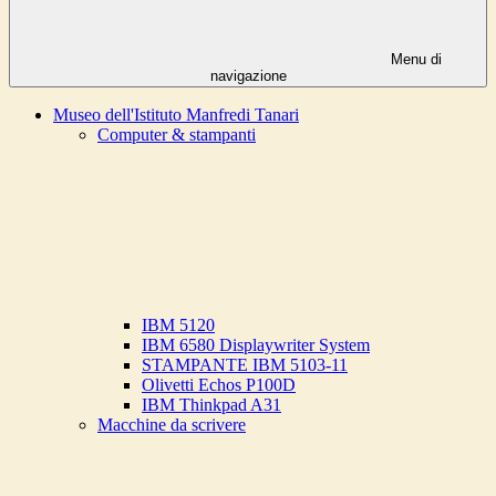
Menu di
navigazione
Museo dell'Istituto Manfredi Tanari
Computer & stampanti
IBM 5120
IBM 6580 Displaywriter System
STAMPANTE IBM 5103-11
Olivetti Echos P100D
IBM Thinkpad A31
Macchine da scrivere