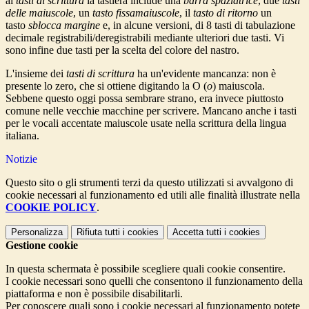
ai
tasti di scrittura
la tastiera include una
barra spaziatrice
, due
tasti
delle maiuscole
, un
tasto fissamaiuscole
, il
tasto di ritorno
un
tasto
sblocca margine
e, in alcune versioni, di 8 tasti di tabulazione
decimale registrabili/deregistrabili mediante ulteriori due tasti. Vi
sono infine due tasti per la scelta del colore del nastro.
L'insieme dei
tasti di scrittura
ha un'evidente mancanza: non è
presente lo
zero, che si ottiene digitando la O (
o
) maiuscola.
Sebbene questo oggi possa sembrare strano, era invece piuttosto
comune nelle vecchie macchine per scrivere. Mancano anche i tasti
per le vocali accentate maiuscole usate nella scrittura della lingua
italiana.
Notizie
Questo sito o gli strumenti terzi da questo utilizzati si avvalgono di
cookie necessari al funzionamento ed utili alle finalità illustrate nella
COOKIE POLICY
.
Personalizza
Rifiuta tutti
i cookies
Accetta tutti
i cookies
Gestione cookie
In questa schermata è possibile scegliere quali cookie consentire.
I cookie necessari sono quelli che consentono il funzionamento della
piattaforma e non è possibile disabilitarli.
Per conoscere quali sono i cookie necessari al funzionamento potete