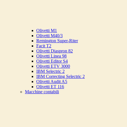
Olivetti M1
Olivetti M40/3
Remington Super-Riter
Facit T2
Olivetti Diaspron 82
Olivetti Linea 98
Olivetti Editor S4
Olivetti ETV 3000
IBM Selectric 2
IBM Correcting Selectric 2
Olivetti Audit A5
Olivetti ET 116
Macchine contabili